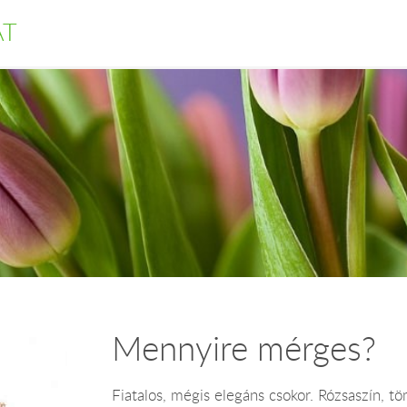
AT
Mennyire mérges?
Fiatalos, mégis elegáns csokor. Rózsaszín, tö