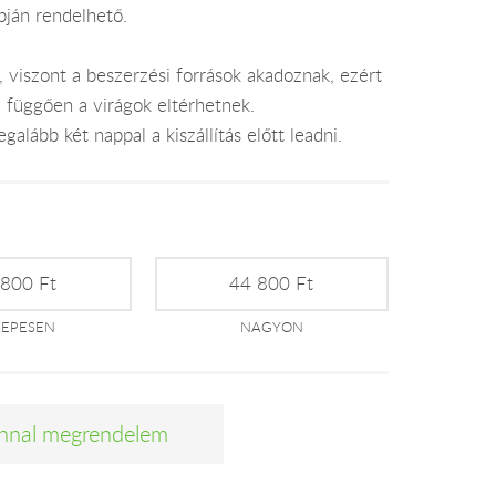
pján rendelhető.
, viszont a beszerzési források akadoznak, ezért
l függően a virágok eltérhetnek.
alább két nappal a kiszállítás előtt leadni.
 800 Ft
44 800 Ft
ZEPESEN
NAGYON
nnal megrendelem