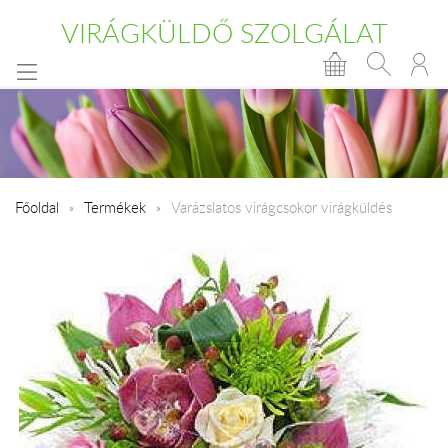
VIRÁGKÜLDŐ SZOLGÁLAT
Főoldal
Termékek
Varázslatos virágcsokor virágküldés