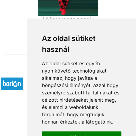
Ülő karácsonyi manófiú
19 480 Ft-tól
Az oldal sütiket
használ
Az oldal sütiket és egyéb
nyomkövető technológiákat
Elfogadott fizetési módok
alkalmaz, hogy javítsa a
böngészési élményét, azzal hogy
személyre szabott tartalmakat és
célzott hirdetéseket jelenít meg,
és elemzi a weboldalunk
forgalmát, hogy megtudjuk
Rólunk
honnan érkeztek a látogatóink.
Kapcsolat
Á.SZ.F.