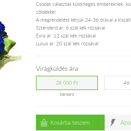
Csodás választás különleges embereknek, kül
zöldekkel.
A megrendelést kérjük 24-36 órával a kiszállí
Sztenderd ár: 6 szál kék rózsával
Exra ár: 12 szál kék rózsával
Luxus ár: 20 szál kék rózsával
Virágküldés ára
28 000 Ft
46
standard
Kosárba teszem
Azo