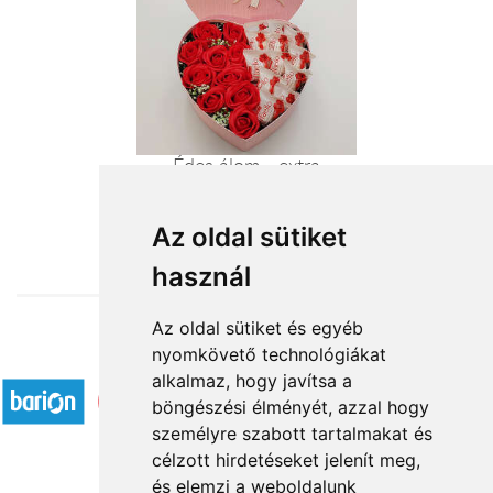
Édes álom - extra
14 240 Ft-tól
Az oldal sütiket
használ
Az oldal sütiket és egyéb
nyomkövető technológiákat
Elfogadott fizetési módok
alkalmaz, hogy javítsa a
böngészési élményét, azzal hogy
személyre szabott tartalmakat és
célzott hirdetéseket jelenít meg,
és elemzi a weboldalunk