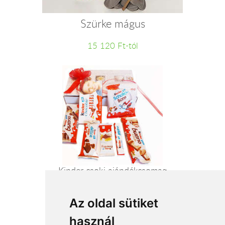
Szürke mágus
15 120 Ft-tól
Kinder csoki ajándékcsomag
11 720 Ft-tól
Az oldal sütiket
használ