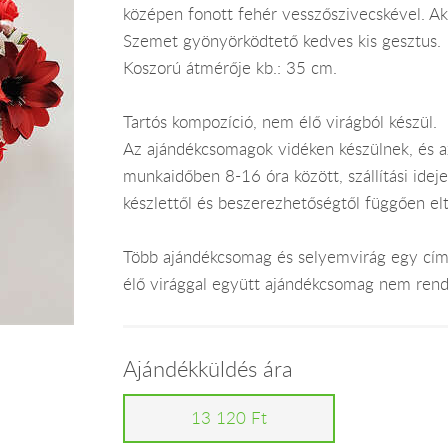
középen fonott fehér vesszőszivecskével. Akas
Szemet gyönyörködtető kedves kis gesztus.
Koszorú átmérője kb.: 35 cm.
Tartós kompozíció, nem élő virágból készül.
Az ajándékcsomagok vidéken készülnek, és 
munkaidőben 8-16 óra között, szállítási ide
készlettől és beszerezhetőségtől függően el
Több ajándékcsomag és selyemvirág egy címr
élő virággal együtt ajándékcsomag nem rend
Ajándékküldés ára
13 120 Ft