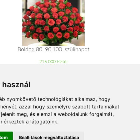
Boldog 80. 90.100. szülinapot
216 000 Ft-tól
t használ
gyéb nyomkövető technológiákat alkalmaz, hogy
lményét, azzal hogy személyre szabott tartalmakat
 jelenít meg, és elemzi a weboldalunk forgalmát,
 érkeztek a látogatóink.
ítom
Beállítások megváltoztatása