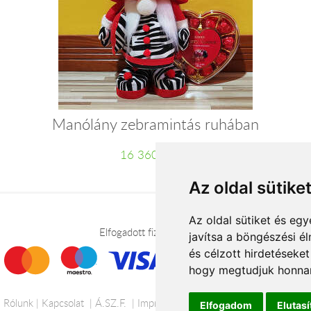
Manólány zebramintás ruhában
16 360 Ft-tól
Az oldal sütike
Az oldal sütiket és e
Elfogadott fizetési módok
javítsa a böngészési é
és célzott hirdetéseket
hogy megtudjuk honnan
Rólunk
Kapcsolat
Á.SZ.F.
Impresszum
Adatkezelési tájékoztató
Elfogadom
Elutas