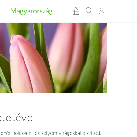
Magyarország
tetével
 fehér polifoam- és selyem virágokkal díszített,