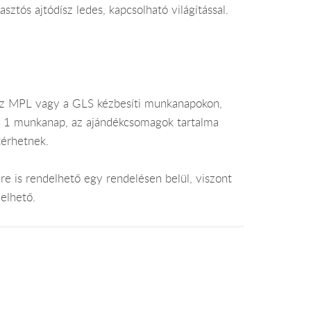
ztós ajtódísz ledes, kapcsolható világítással.
az MPL vagy a GLS kézbesíti munkanapokon,
je 1 munkanap, az ajándékcsomagok tartalma
térhetnek.
e is rendelhető egy rendelésen belül, viszont
elhető.