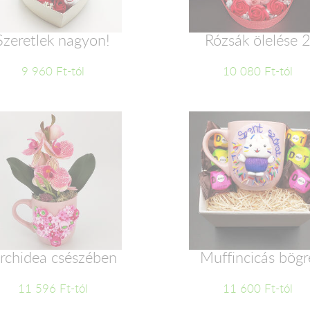
Szeretlek nagyon!
Rózsák ölelése 
9 960 Ft-tól
10 080 Ft-tól
rchidea csészében
Muffincicás bögr
11 596 Ft-tól
11 600 Ft-tól