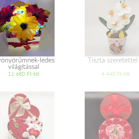
önyörűmnek-ledes
Tiszta szeretettel
világítással
11 680 Ft-tól
4 440 Ft-tól