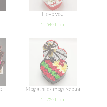
2
I love you
11 040 Ft-tól
e
Meglátni és megszeretni
11 720 Ft-tól