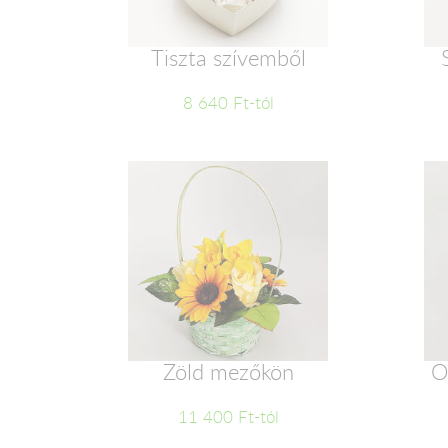
Tiszta szívemből
8 640 Ft-tól
Zöld mezőkön
O
11 400 Ft-tól