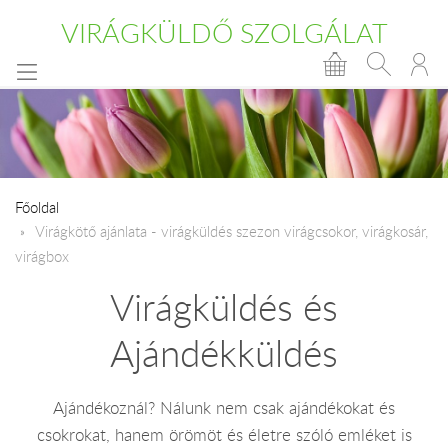
VIRÁGKÜLDŐ SZOLGÁLAT
Főoldal
Virágkötő ajánlata - virágküldés szezon virágcsokor, virágkosár,
virágbox
Virágküldés és
Ajándékküldés
Ajándékoznál? Nálunk nem csak ajándékokat és
csokrokat, hanem örömöt és életre szóló emléket is