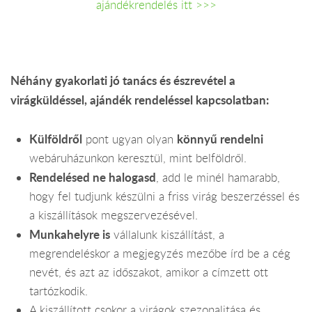
ajándékrendelés itt >>>
Néhány gyakorlati jó tanács és észrevétel a
virágküldéssel, ajándék rendeléssel kapcsolatban:
Külföldről
könnyű rendelni
pont ugyan olyan
webáruházunkon keresztül, mint belföldről.
Rendelésed ne halogasd
, add le minél hamarabb,
hogy fel tudjunk készülni a friss virág beszerzéssel és
a kiszállítások megszervezésével.
Munkahelyre is
vállalunk kiszállítást, a
megrendeléskor a megjegyzés mezőbe írd be a cég
nevét, és azt az időszakot, amikor a címzett ott
tartózkodik.
A kiszállított csokor a virágok szezonalitása és