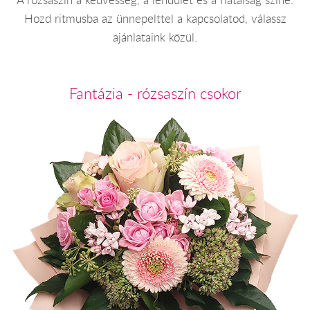
A rózsaszín a kedvesség, a lendület és a fiatalság színe.
Hozd ritmusba az ünnepelttel a kapcsolatod, válassz
ajánlataink közül.
Fantázia - rózsaszín csokor