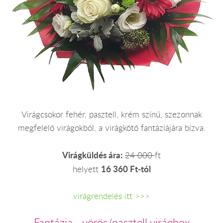
Virágcsokor fehér, pasztell, krém színű, szezonnak
megfelelő virágokból, a virágkötő fantáziájára bízva.
Virágküldés ára:
24 000
ft
16 360 Ft-tól
helyett
virágrendelés itt >>>
Fantázia - vörös/pasztell virágbox