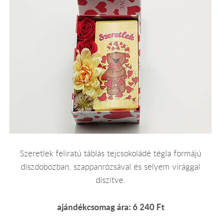
Szeretlek feliratú táblás tejcsokoládé tégla formájú
díszdobozban, szappanrózsával és selyem virággal
díszítve.
ajándékcsomag ára: 6 240 Ft