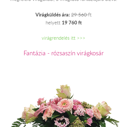
Virágküldés ára:
29 560
ft
19 760 ft
helyett
virágrendelés itt >>>
Fantázia - rózsaszín virágkosár