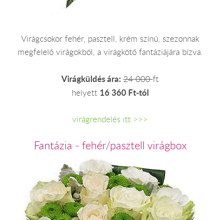
Virágcsokor fehér, pasztell, krém színű, szezonnak
megfelelő virágokból, a virágkötő fantáziájára bízva.
Virágküldés ára:
24 000
ft
16 360 Ft-tól
helyett
virágrendelés itt >>>
Fantázia - fehér/pasztell virágbox