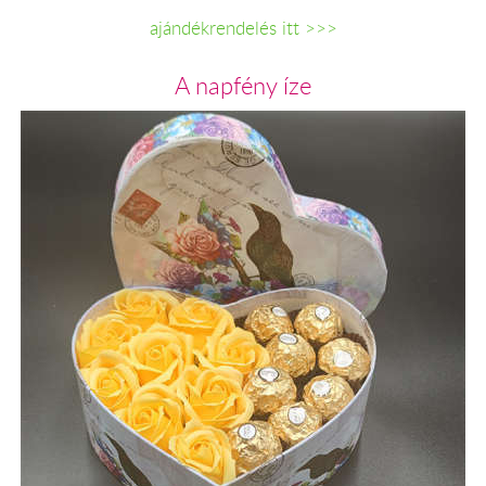
ajándékrendelés itt >>>
A napfény íze