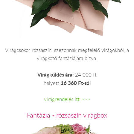
Virágcsokor rózsaszín, szezonnak megfelelő virágokból, a
virágkötő fantáziájára bízva.
Virágküldés ára:
24 000
ft
16 360 Ft-tól
helyett
virágrendelés itt >>>
Fantázia - rózsaszín virágbox