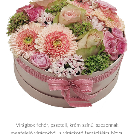
Virágbox fehér, pasztell, krém színű, szezonnak
megfelelő virágokból, a virágkötő fantáziájára bízva.