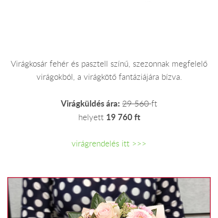
Virágkosár fehér és pasztell színű, szezonnak megfelelő
virágokból, a virágkötő fantáziájára bízva.
Virágküldés ára:
29 560
ft
19 760 ft
helyett
virágrendelés itt >>>