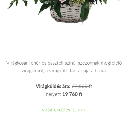
Virágkosár fehér és pasztell színű, szezonnak megfelelő
virágokból, a virágkötő fantáziájára bízva.
Virágküldés ára:
29 560
ft
19 760 ft
helyett
virágrendelés itt >>>