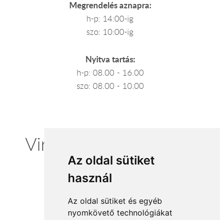
Megrendelés aznapra:
h-p: 14:00-ig
szo: 10:00-ig
Nyitva tartás:
h-p: 08.00 - 16.00
szo: 08.00 - 10.00
Virágküldésben itthon
Az oldal sütiket
vagyunk
használ
Az oldal sütiket és egyéb
nyomkövető technológiákat
Elfogadott fizetési módok