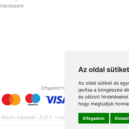
elkezésedre.
Az oldal sütike
Az oldal sütiket és e
Elfogadott fizetési módok
javítsa a böngészési é
és célzott hirdetéseket
hogy megtudjuk honnan
Rólunk
Kapcsolat
Á.SZ.F.
Impresszum
Adatkezelési tájékoztató
Elfogadom
Elutas