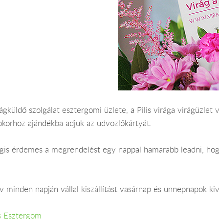
gküldő szolgálat esztergomi üzlete, a Pilis virága virágüzlet 
okorhoz ajándékba adjuk az üdvözlőkártyát.
 Mégis érdemes a megrendelést egy nappal hamarabb leadni, ho
 minden napján vállal kiszállítást vasárnap és ünnepnapok kiv
s Esztergom