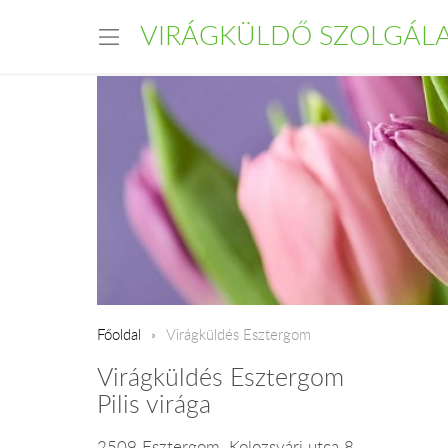
VIRÁGKÜLDŐ SZOLGÁL
Főoldal
Virágküldés Esztergom
Virágküldés Esztergom
Pilis virága
2509 Esztergom, Kolozsvári utca 8