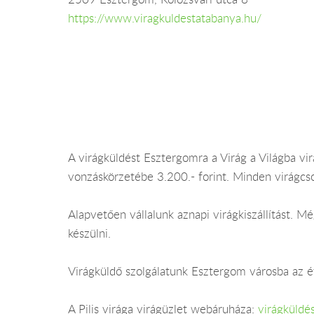
https://www.viragkuldestatabanya.hu/
A virágküldést Esztergomra a Virág a Világba virá
vonzáskörzetébe 3.200.- forint. Minden virágcs
Alapvetően vállalunk aznapi virágkiszállítást.
készülni.
Virágküldő szolgálatunk Esztergom városba az év
A Pilis virága virágüzlet webáruháza:
virágküldé