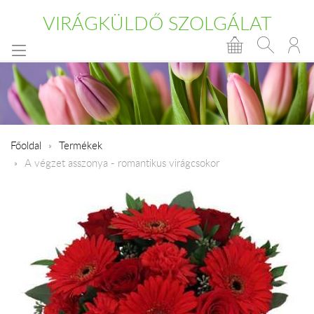
VIRÁGKÜLDŐ SZOLGÁLAT
Főoldal
Termékek
A végzet asszonya - romantikus virágcsokor