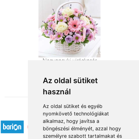
Nagyoncuki virágkosár
37 600 Ft-tól
Az oldal sütiket
használ
Az oldal sütiket és egyéb
nyomkövető technológiákat
Elfogadott fizetési módok
alkalmaz, hogy javítsa a
böngészési élményét, azzal hogy
személyre szabott tartalmakat és