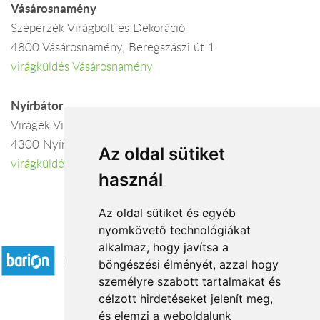
Vásárosnamény
Szépérzék Virágbolt és Dekoráció
4800 Vásárosnamény, Beregszászi út 1.
virágküldés Vásárosnamény
Nyírbátor
Virágék Virágboltja
4300 Nyírbátor, Szentvér u. 15.
Az oldal sütiket
virágküldés Nyírbátor
használ
Az oldal sütiket és egyéb
nyomkövető technológiákat
Elfogadott fizetési módok
alkalmaz, hogy javítsa a
böngészési élményét, azzal hogy
személyre szabott tartalmakat és
célzott hirdetéseket jelenít meg,
és elemzi a weboldalunk