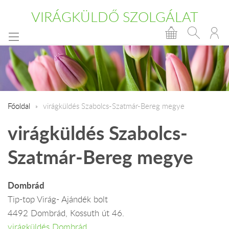
VIRÁGKÜLDŐ SZOLGÁLAT
Főoldal
virágküldés Szabolcs-Szatmár-Bereg megye
virágküldés Szabolcs-
Szatmár-Bereg megye
Dombrád
Tip-top Virág- Ajándék bolt
4492 Dombrád, Kossuth út 46.
virágküldés Dombrád