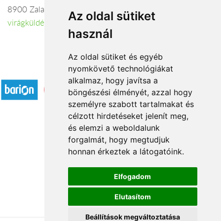
8900 Zalaegerszeg, Kossuth L. u.19-23
Az oldal sütiket
virágküldés Zalaegerszeg
használ
Az oldal sütiket és egyéb
nyomkövető technológiákat
Elfogadott fizetési módok
alkalmaz, hogy javítsa a
böngészési élményét, azzal hogy
személyre szabott tartalmakat és
célzott hirdetéseket jelenít meg,
és elemzi a weboldalunk
forgalmát, hogy megtudjuk
Rólunk
honnan érkeztek a látogatóink.
Kapcsolat
Á.SZ.F.
Elfogadom
Impresszum
Elutasítom
Adatkezelési tájékoztató
Beállítások megváltoztatása