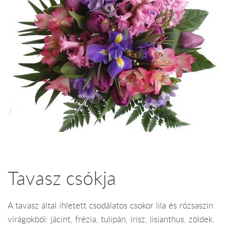
Tavasz csókja
A tavasz által ihletett csodálatos csokor lila és rózsaszín
virágokból: jácint, frézia, tulipán, írisz, lisianthus, zöldek.