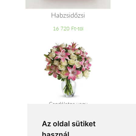
Habzsidőzsi
16 720 Ft-tól
Csodálatos vagy
43 360 Ft-tól
Az oldal sütiket
használ