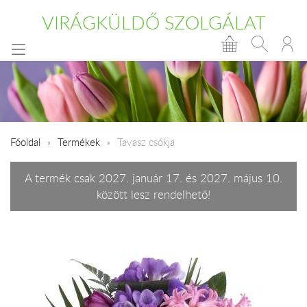
VIRÁGKÜLDŐ SZOLGÁLAT
Főoldal
Termékek
Tavasz csókja
A termék csak 2027. január 17. és 2027. május 10.
között lesz rendelhető!