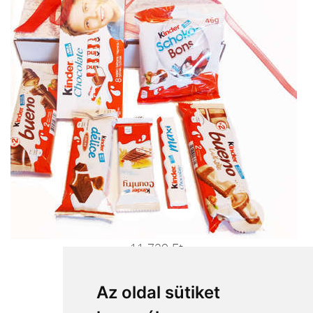
11 720 Ft
Ajándékküldés most>>>
Az oldal sütiket
Milka hegy