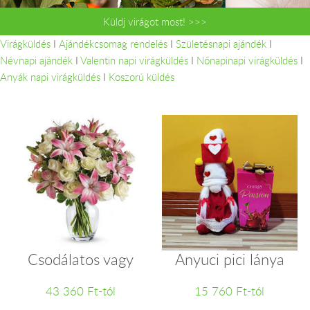
Küldj virágot most! >>>
Virágküldés
I
Ajándékcsomag rendelés
I
Születésnapi ajándék
I
Névnapi ajándék
I
Valentin napi virágküldés
I
Nőnapinapi virágküldés
I
Anyák napi virágküldés
I
Koszorú küldés
Csodálatos vagy
Anyuci pici lánya
43 360 Ft-tól
15 760 Ft-tól