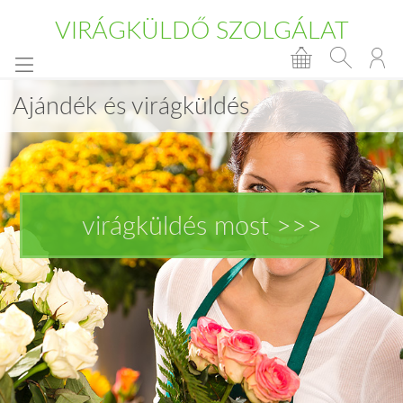
VIRÁGKÜLDŐ SZOLGÁLAT
Ajándék és virágküldés
virágküldés most >>>